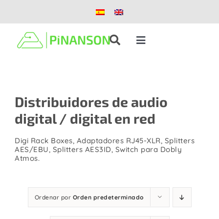
Saltar
al
contenido
Toggle
Navigation
Soluciones
Distribuidores de audio
Productos
digital / digital en red
Casos de éxito
Digi Rack Boxes, Adaptadores RJ45-XLR, Splitters
AES/EBU, Splitters AES3ID, Switch para Dobly
Atmos.
Blog
Nosotros
Ordenar por
Orden predeterminado