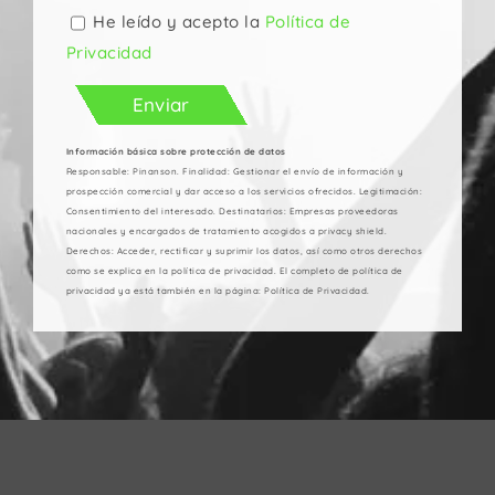
favor,
deja
He leído y acepto la
Política de
este
Privacidad
campo
vacío.
Información básica sobre protección de datos
Responsable: Pinanson. Finalidad: Gestionar el envío de información y
prospección comercial y dar acceso a los servicios ofrecidos. Legitimación:
Consentimiento del interesado. Destinatarios: Empresas proveedoras
nacionales y encargados de tratamiento acogidos a privacy shield.
Derechos: Acceder, rectificar y suprimir los datos, así como otros derechos
como se explica en la política de privacidad. El completo de política de
privacidad ya está también en la página: Política de Privacidad.