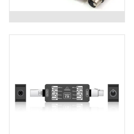
Adaptador cable RJ45 – XLR