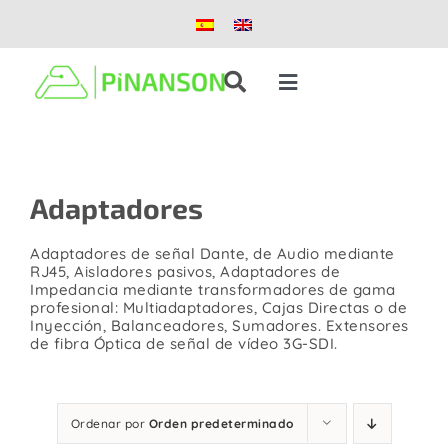
Saltar
al
contenido
Toggle
Navigation
Soluciones
Adaptadores
Productos
Adaptadores de señal Dante, de Audio mediante
Casos de éxito
RJ45, Aisladores pasivos, Adaptadores de
Impedancia mediante transformadores de gama
profesional: Multiadaptadores, Cajas Directas o de
Inyección, Balanceadores, Sumadores. Extensores
Blog
de fibra Óptica de señal de vídeo 3G-SDI.
Nosotros
Ordenar por
Orden predeterminado