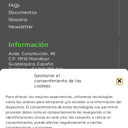
FAQs
Documentos
Glosario
Newsletter
Información
Avda. Constitución, 40
C.P. 19110 Mondéjar
Guadalajara, España
Teléfono:
+34 949 385 444
Email:
pinanson@pinanson.eu
Gestionar el
consentimiento de las
cookies
Para ofrecer las mejores experiencias, utilizamos tecnologías
como las cookies para almacenar y/o acceder a la información del
Legal
dispositivo. El consentimiento de estas tecnologías nos permitirá
procesar datos como el comportamiento de navegación o las
Política de Privacidad
identificaciones únicas en este sitio. No consentir o retirar el
Advertencia Legal
consentimiento, puede afectar negativamente a ciertas
Política de cookies
características y funciones.