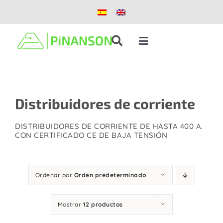
Saltar
al
contenido
Toggle
Navigation
Soluciones
Distribuidores de corriente
Productos
DISTRIBUIDORES DE CORRIENTE DE HASTA 400 A.
Casos de éxito
CON CERTIFICADO CE DE BAJA TENSIÓN
Blog
Ordenar por
Orden predeterminado
Nosotros
Mostrar
12 productos