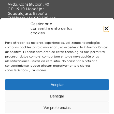
Avda. Constitución, 40
C.P. 19110 Mondéjar
Guadalajara, España
Teléfono:
+34 949 385 444
Email:
pinanson@pinanson.eu
Gestionar el
consentimiento de las
cookies
Para ofrecer las mejores experiencias, utilizamos tecnologías
como las cookies para almacenar y/o acceder a la información del
Legal
dispositivo. El consentimiento de estas tecnologías nos permitirá
procesar datos como el comportamiento de navegación o las
Política de Privacidad
identificaciones únicas en este sitio. No consentir o retirar el
Advertencia Legal
consentimiento, puede afectar negativamente a ciertas
Política de cookies
características y funciones.
Política de calidad y medio ambiente
Aceptar
Denegar
Ver preferencias