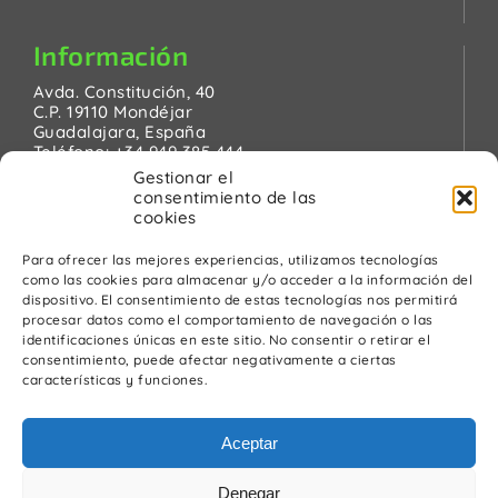
Información
Avda. Constitución, 40
C.P. 19110 Mondéjar
Guadalajara, España
Teléfono:
+34 949 385 444
Email:
pinanson@pinanson.eu
Gestionar el
consentimiento de las
cookies
Para ofrecer las mejores experiencias, utilizamos tecnologías
como las cookies para almacenar y/o acceder a la información del
Legal
dispositivo. El consentimiento de estas tecnologías nos permitirá
procesar datos como el comportamiento de navegación o las
Política de Privacidad
identificaciones únicas en este sitio. No consentir o retirar el
Advertencia Legal
consentimiento, puede afectar negativamente a ciertas
Política de cookies
características y funciones.
Política de calidad y medio ambiente
Aceptar
Denegar