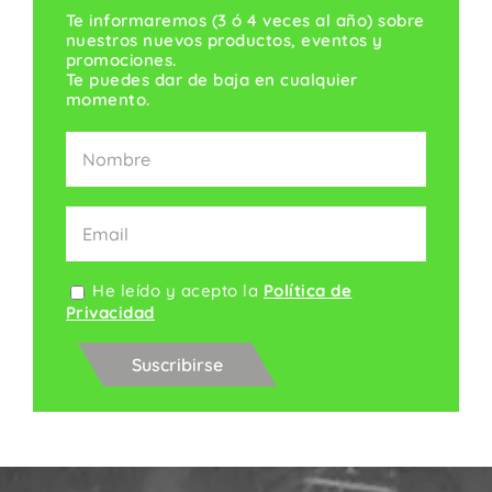
Te informaremos (3 ó 4 veces al año) sobre
Contacto
nuestros nuevos productos, eventos y
promociones.
Te puedes dar de baja en cualquier
momento.
He leído y acepto la
Política de
Privacidad