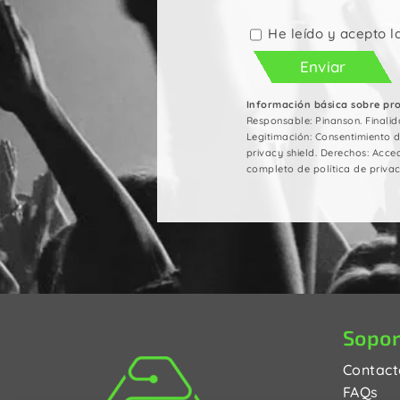
Por
favor,
deja
He leído y acepto l
este
campo
vacío.
Información básica sobre pr
Responsable: Pinanson. Finalid
Legitimación: Consentimiento 
privacy shield. Derechos: Acced
completo de política de privac
Sopor
Contact
FAQs