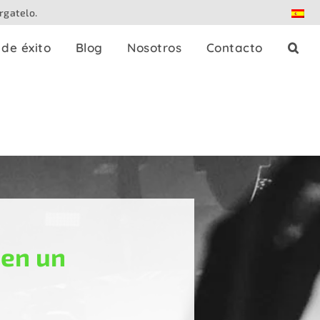
rgatelo.
de éxito
Blog
Nosotros
Contacto
es
Splitters de prensa
Dante
Patch panels
Controladores
 en un
Adaptadores
strables