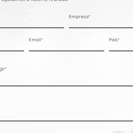
Corriente
Wall Plates
Empresa*
Email*
País*
gir*