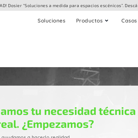
D! Dosier “Soluciones a medida para espacios escénicos”. Descá
Soluciones
Productos
Casos 
bleado
Cajas audiovisual
audio
Para techo
Analógico
Para superficie
Digital / Digital en red
Speaker
Para suelo
Vídeo / Cámara
Para mesa
amos tu necesidad técnica
ibra óptica
Para exteriores
real. ¿Empezamos?
Iluminación / DMX
Para paredes enca
e ayudamos a hacerlo realidad.