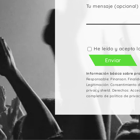
Tu mensaje (opcional)
Por
favor,
deja
He leído y acepto l
este
campo
vacío.
Información básica sobre pr
Responsable: Pinanson. Finalid
Legitimación: Consentimiento 
privacy shield. Derechos: Acced
completo de política de privac