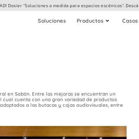
D! Dosier “Soluciones a medida para espacios escénicos”. Descá
Soluciones
Productos
Casos 
bleado
Cajas audiovisual
audio
Para techo
Analógico
Para superficie
Digital / Digital en red
Speaker
Para suelo
tral en Sabón. Entre las mejoras se encuentran un
Vídeo / Cámara
el cual cuenta con una gran variedad de productos
Para mesa
daptados a las butacas y cajas audiovisuales, entre
ibra óptica
Para exteriores
Iluminación / DMX
Para paredes enca