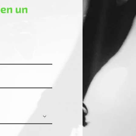
 en un
