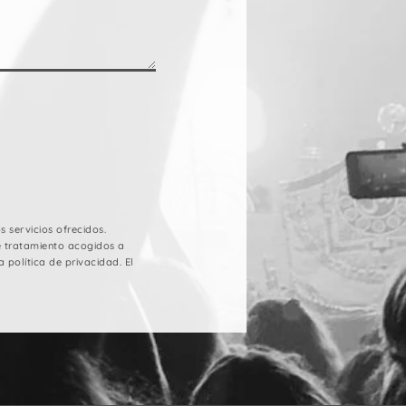
 servicios ofrecidos.
e tratamiento acogidos a
 política de privacidad. El