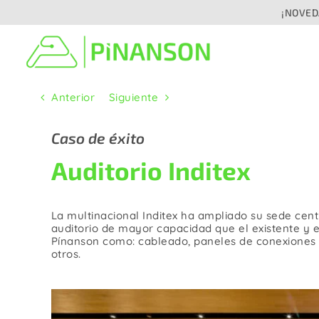
Saltar
¡NOVEDA
al
contenido
Anterior
Siguiente
Distribución de señal
Ca
De audio
De 
Caso de éxito
Analógico
Auditorio Inditex
Digital / Digital en red
De prensa
Speaker
La multinacional Inditex ha ampliado su sede cen
De 
auditorio de mayor capacidad que el existente y 
Pínanson como: cableado, paneles de conexiones a
De Vídeo / Cámara
otros.
De F
De Fibra óptica
De 