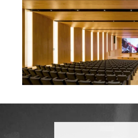
De Iluminación / DMX
De 
De Corriente