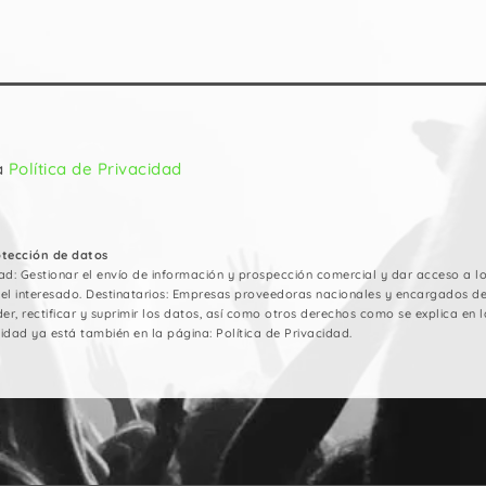
a
Política de Privacidad
otección de datos
ad: Gestionar el envío de información y prospección comercial y dar acceso a los
del interesado. Destinatarios: Empresas proveedoras nacionales y encargados d
er, rectificar y suprimir los datos, así como otros derechos como se explica en la
idad ya está también en la página: Política de Privacidad.