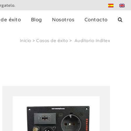
rgatelo.
de éxito
Blog
Nosotros
Contacto
Inicio
>
Casos de éxito
>
Auditorio Inditex
es
Splitters de prensa
Dante
Patch panels
Controladores
Adaptadores
strables