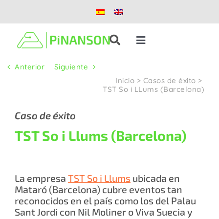
Saltar
al
contenido
Toggle
Navigation
Anterior
Siguiente
Soluciones
Inicio
>
Casos de éxito
>
TST So i LLums (Barcelona)
Productos
Caso de éxito
TST So i Llums (Barcelona)
Casos de éxito
Blog
La empresa
TST So i Llums
ubicada en
Mataró (Barcelona) cubre eventos tan
Nosotros
reconocidos en el país como los del Palau
Sant Jordi con Nil Moliner o Viva Suecia y