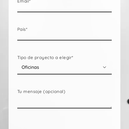
Email*
País*
Tipo de proyecto a elegir*

Tu mensaje (opcional)
Por
favor,