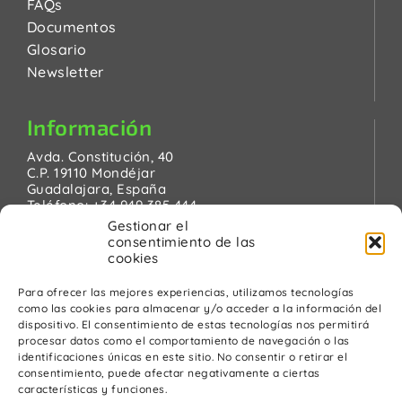
FAQs
Documentos
Glosario
Newsletter
Información
Avda. Constitución, 40
C.P. 19110 Mondéjar
Guadalajara, España
Teléfono:
+34 949 385 444
Email:
pinanson@pinanson.eu
Gestionar el
consentimiento de las
cookies
Para ofrecer las mejores experiencias, utilizamos tecnologías
como las cookies para almacenar y/o acceder a la información del
Legal
dispositivo. El consentimiento de estas tecnologías nos permitirá
procesar datos como el comportamiento de navegación o las
Política de Privacidad
identificaciones únicas en este sitio. No consentir o retirar el
Advertencia Legal
consentimiento, puede afectar negativamente a ciertas
Política de cookies
características y funciones.
Política de calidad y medio ambiente