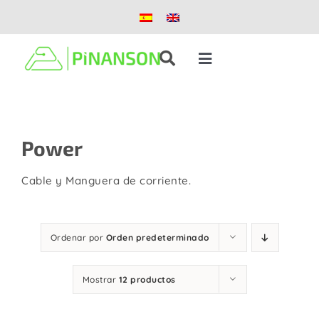
Saltar
al
contenido
Toggle
Navigation
Soluciones
Power
Productos
Cable y Manguera de corriente.
Casos de éxito
Blog
Ordenar por
Orden predeterminado
Mostrar
12 productos
Nosotros