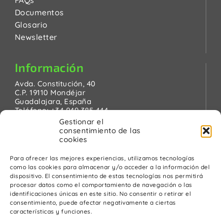
Documentos
Glosario
Newsletter
Información
Avda. Constitución, 40
C.P. 19110 Mondéjar
Guadalajara, España
Teléfono:
+34 949 385 444
Email:
pinanson@pinanson.eu
Gestionar el
consentimiento de las
cookies
Para ofrecer las mejores experiencias, utilizamos tecnologías
como las cookies para almacenar y/o acceder a la información del
Legal
dispositivo. El consentimiento de estas tecnologías nos permitirá
procesar datos como el comportamiento de navegación o las
Política de Privacidad
identificaciones únicas en este sitio. No consentir o retirar el
Advertencia Legal
consentimiento, puede afectar negativamente a ciertas
Política de cookies
características y funciones.
Política de calidad y medio ambiente