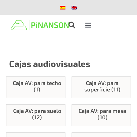
Saltar
al
contenido
Toggle
Navigation
Soluciones
Cajas audiovisuales
Productos
Casos de éxito
Caja AV: para techo
Caja AV: para
(1)
superficie (11)
Blog
Caja AV: para suelo
Caja AV: para mesa
(12)
(10)
Nosotros