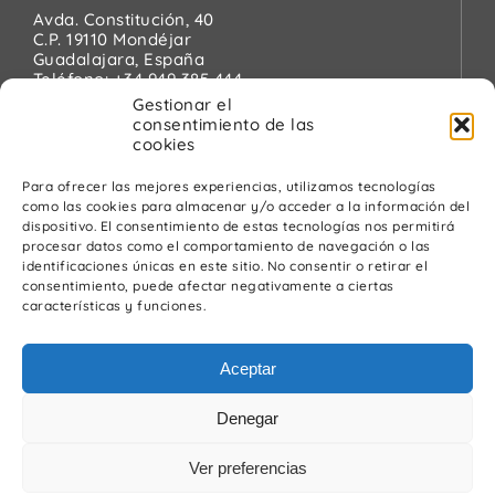
Avda. Constitución, 40
C.P. 19110 Mondéjar
Guadalajara, España
Teléfono:
+34 949 385 444
Email:
pinanson@pinanson.eu
Gestionar el
consentimiento de las
cookies
Para ofrecer las mejores experiencias, utilizamos tecnologías
como las cookies para almacenar y/o acceder a la información del
Legal
dispositivo. El consentimiento de estas tecnologías nos permitirá
procesar datos como el comportamiento de navegación o las
Política de Privacidad
identificaciones únicas en este sitio. No consentir o retirar el
Advertencia Legal
consentimiento, puede afectar negativamente a ciertas
Política de cookies
características y funciones.
Política de calidad y medio ambiente
Aceptar
Denegar
Ver preferencias