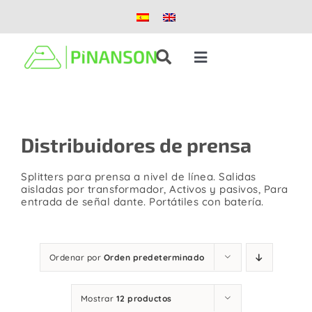
Saltar
al
contenido
Toggle
Navigation
Soluciones
Distribuidores de prensa
Productos
Splitters para prensa a nivel de línea. Salidas
Casos de éxito
aisladas por transformador, Activos y pasivos, Para
entrada de señal dante. Portátiles con batería.
Blog
Ordenar por
Orden predeterminado
Nosotros
Mostrar
12 productos