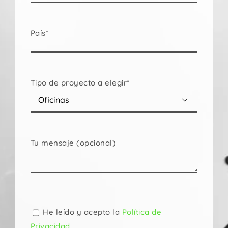
País*
Tipo de proyecto a elegir*

Tu mensaje (opcional)
Por
favor,
deja
He leído y acepto la
Política de
este
Privacidad