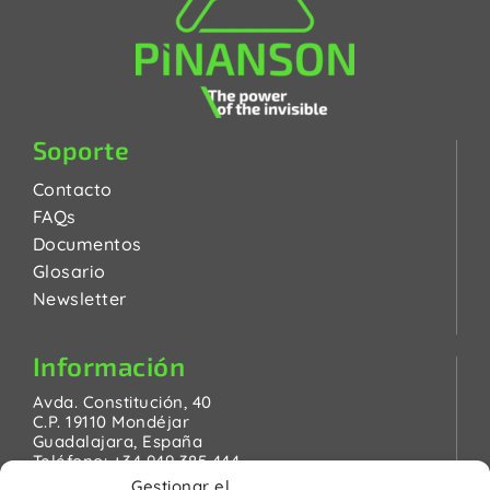
Soporte
Contacto
FAQs
Documentos
Glosario
Newsletter
Información
Avda. Constitución, 40
C.P. 19110 Mondéjar
Guadalajara, España
Teléfono:
+34 949 385 444
Email:
pinanson@pinanson.eu
Gestionar el