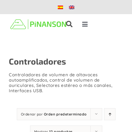
Saltar
al
contenido
Toggle
Navigation
Soluciones
Controladores
Productos
Controladores de volumen de altavoces
Casos de éxito
autoamplificados, control de volumen de
auriculares, Selectores estéreo o más canales,
Interfaces USB.
Blog
Ordenar por
Orden predeterminado
Nosotros
Mostrar
12 productos