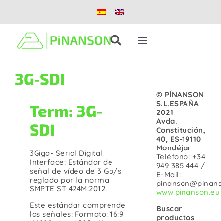
Saltar
al
contenido
Toggle
Navigation
Soluciones
3G-SDI
© PÍNANSON
Productos
S.L.ESPAÑA
Term: 3G-
2021
Avda.
SDI
Constitución,
Casos de éxito
40, ES-19110
Mondéjar
3Giga- Serial Digital
Teléfono: +34
Interface: Estándar de
Blog
949 385 444 /
señal de vídeo de 3 Gb/s
E-Mail:
reglado por la norma
pinanson@pinans
SMPTE ST 424M:2012.
www.pinanson.eu
Nosotros
Este estándar comprende
Buscar
las señales: Formato: 16:9
productos