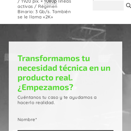
/ 1920 pix. ×
1080p
líneas
Contacto
activas / Régimen
Binario: 3 Gb/s. También
se le llama «2K»
Transformamos tu
necesidad técnica en un
producto real.
¿Empezamos?
Cuéntanos tu caso y te ayudamos a
hacerlo realidad.
Nombre*