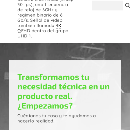
30 fps), una frecuencia
Contacto
de reloj de 6GHz y
regimen binario de 6
Gb/s. Señal de vídeo
también llamada
4K
QFHD dentro del grupo
UHD-1.
Transformamos tu
necesidad técnica en un
producto real.
¿Empezamos?
Cuéntanos tu caso y te ayudamos a
hacerlo realidad.