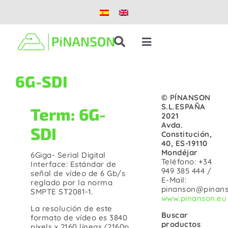
Saltar
al
contenido
Toggle
Navigation
Soluciones
6G-SDI
© PÍNANSON
Productos
S.L.ESPAÑA
Term: 6G-
2021
Avda.
SDI
Constitución,
Casos de éxito
40, ES-19110
Mondéjar
6Giga- Serial Digital
Teléfono: +34
Interface: Estándar de
Blog
949 385 444 /
señal de vídeo de 6 Gb/s
E-Mail:
reglado por la norma
pinanson@pinans
SMPTE ST2081-1.
www.pinanson.eu
Nosotros
La resolución de este
Buscar
formato de vídeo es 3840
productos
pixels x 2160 líneas (2160p