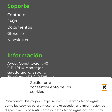
Soporte
Contacto
FAQs
Documentos
Glosario
Newsletter
Información
Avda. Constitución, 40
C.P. 19110 Mondéjar
Guadalajara, España
Teléfono:
+34 949 385 444
Email:
pinanson@pinanson.eu
Gestionar el
consentimiento de las
cookies
Para ofrecer las mejores experiencias, utilizamos tecnologías
como las cookies para almacenar y/o acceder a la información del
Legal
dispositivo. El consentimiento de estas tecnologías nos permitirá