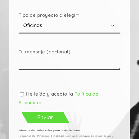
Tipo de proyecto a elegir*

Tu mensaje (opcional)
Por
favor,
deja
He leído y acepto la
Política de
este
Privacidad
campo
vacío.
Información básica sobre protección de datos
Responsable: Pinanson. Finalidad: Gestionar el envío de información y