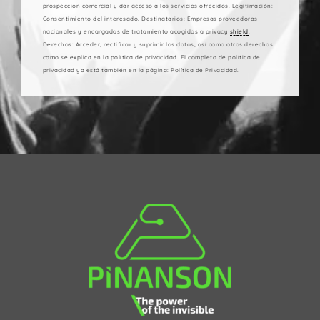
prospección comercial y dar acceso a los servicios ofrecidos. Legitimación:
Consentimiento del interesado. Destinatarios: Empresas proveedoras
nacionales y encargados de tratamiento acogidos a privacy
shield
.
Derechos: Acceder, rectificar y suprimir los datos, así como otros derechos
como se explica en la política de privacidad. El completo de política de
privacidad ya está también en la página: Política de Privacidad.