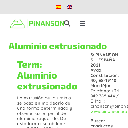
Saltar
al
contenido
Toggle
Navigation
Soluciones
Aluminio extrusionado
© PÍNANSON
Productos
S.L.ESPAÑA
Term:
2021
Avda.
Aluminio
Constitución,
Casos de éxito
40, ES-19110
extrusionado
Mondéjar
Teléfono: +34
Blog
949 385 444 /
La extrusión del aluminio
E-Mail:
se basa en moldearlo de
pinanson@pinans
una forma determinada y
www.pinanson.eu
obtener así el perfil de
Nosotros
aluminio requerido. De
Buscar
esta forma, se obtiene
productos