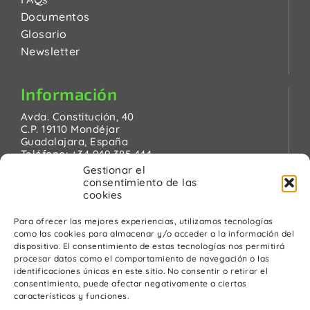
Documentos
Glosario
Newsletter
Información
Avda. Constitución, 40
C.P. 19110 Mondéjar
Guadalajara, España
Teléfono:
+34 949 385 444
Email:
pinanson@pinanson.eu
Gestionar el
consentimiento de las
cookies
Para ofrecer las mejores experiencias, utilizamos tecnologías
como las cookies para almacenar y/o acceder a la información del
Legal
dispositivo. El consentimiento de estas tecnologías nos permitirá
procesar datos como el comportamiento de navegación o las
Política de Privacidad
identificaciones únicas en este sitio. No consentir o retirar el
Advertencia Legal
consentimiento, puede afectar negativamente a ciertas
Política de cookies
características y funciones.
Política de calidad y medio ambiente