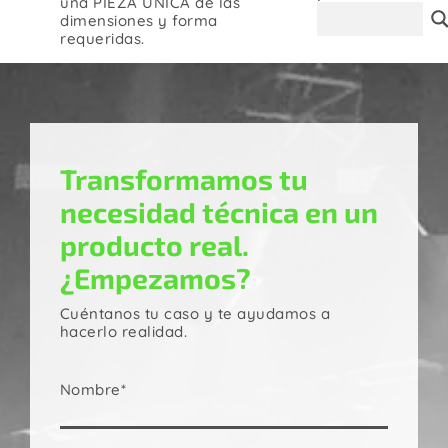
una PIEZA ÚNICA de las
Contacto
dimensiones y forma
requeridas.
Transformamos tu
necesidad técnica en un
producto real.
¿Empezamos?
Cuéntanos tu caso y te ayudamos a
hacerlo realidad.
Nombre*