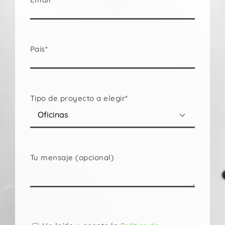
País*
Tipo de proyecto a elegir*

Tu mensaje (opcional)
Por
favor,