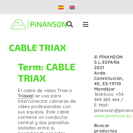
Saltar
al
contenido
Toggle
Navigation
Soluciones
CABLE TRIAX
© PÍNANSON
Productos
S.L.ESPAÑA
Term: CABLE
2021
Avda.
TRIAX
Constitución,
Casos de éxito
40, ES-19110
Mondéjar
El cable de vídeo Triax o
Teléfono: +34
Triaxial
se usa para
Blog
949 385 444 /
interconectar cámaras de
E-Mail:
vídeo profesionales con
pinanson@pinans
sus equipos. Este cable
www.pinanson.eu
contiene un conductor
Nosotros
central y dos pantallas
Buscar
aisladas entre sí,
productos