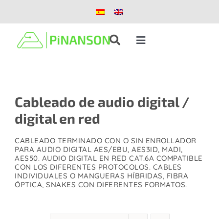
Saltar
al
contenido
Toggle
Navigation
Soluciones
Cableado de audio digital /
Productos
digital en red
Casos de éxito
CABLEADO TERMINADO CON O SIN ENROLLADOR
PARA AUDIO DIGITAL AES/EBU, AES3ID, MADI,
AES50. AUDIO DIGITAL EN RED CAT.6A COMPATIBLE
Blog
CON LOS DIFERENTES PROTOCOLOS. CABLES
INDIVIDUALES O MANGUERAS HÍBRIDAS, FIBRA
ÓPTICA, SNAKES CON DIFERENTES FORMATOS.
Nosotros