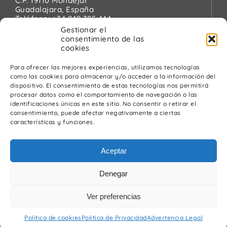
C.P. 19110 Mondéjar
Guadalajara, España
Teléfono:
+34 949 385 444
Email:
pinanson@pinanson.eu
Gestionar el
consentimiento de las
cookies
Para ofrecer las mejores experiencias, utilizamos tecnologías
como las cookies para almacenar y/o acceder a la información del
Legal
dispositivo. El consentimiento de estas tecnologías nos permitirá
procesar datos como el comportamiento de navegación o las
Política de Privacidad
identificaciones únicas en este sitio. No consentir o retirar el
Advertencia Legal
consentimiento, puede afectar negativamente a ciertas
Política de cookies
características y funciones.
Política de calidad y medio ambiente
Aceptar
Denegar
Ver preferencias
© Pínanson 2026
Política de cookies
Política de Privacidad
Advertencia Legal