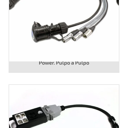
Snake 2 CAT.6 F/UTP + 1 audio AES/EBU +
Power. Pulpo a Pulpo