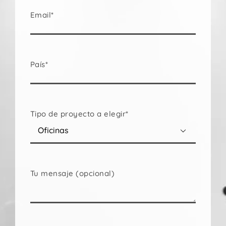
Email*
País*
Tipo de proyecto a elegir*

Tu mensaje (opcional)
Por