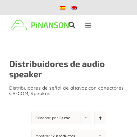
Saltar
al
contenido
Toggle
Navigation
Soluciones
Distribuidores de audio
Productos
speaker
Casos de éxito
Distribuidores de señal de altavoz con conectores
CA-COM, Speakon.
Blog
Ordenar por
Fecha
Nosotros
Mostrar
12 productos