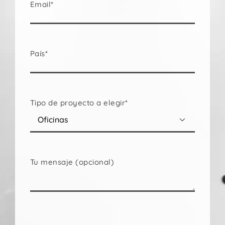
Email*
País*
Tipo de proyecto a elegir*

Tu mensaje (opcional)
Por
favor,