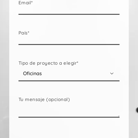
Email*
País*
Tipo de proyecto a elegir*

Tu mensaje (opcional)
Por
favor,