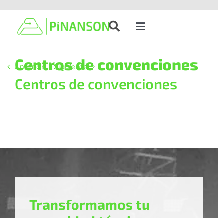
Saltar
al
contenido
Toggle
Navigation
Soluciones
Centros de convenciones
Anterior
Siguiente
Centros de convenciones
Productos
Casos de éxito
Blog
Nosotros
Transformamos tu
Contacto