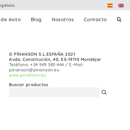
rgatelo.
de éxito
Blog
Nosotros
Contacto
es
Splitters de prensa
© PÍNANSON S.L.ESPAÑA 2021
Avda. Constitución, 40, ES-19110 Mondéjar
Dante
Teléfono: +34 949 385 444 / E-Mail:
pinanson@pinanson.eu
www.pinanson.eu
Patch panels
Buscar productos
Controladores
Adaptadores
strables