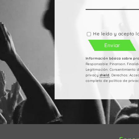
Por
favor,
deja
He leído y acepto l
este
campo
vacío.
Información básica sobre pr
Responsable: Pinanson. Finalid
Legitimación: Consentimiento 
privacy
shield
. Derechos: Acced
completo de política de privac