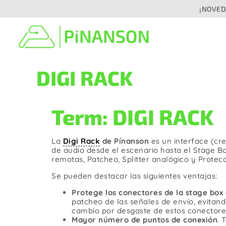
Saltar
¡NOVEDA
al
contenido
DIGI RACK
Distribución de señal
Ca
De audio
De 
Analógico
Term: DIGI RACK
Digital / Digital en red
De prensa
La
Digi Rack
de Pínanson
es un interface (cr
de audio desde el escenario hasta el Stage Bo
Speaker
remotas, Patcheo, Splitter analógico y Protecc
De 
De Vídeo / Cámara
Se pueden destacar las siguientes ventajas:
De F
Protege los conectores de la stage box d
De Fibra óptica
patcheo de las señales de envío, evitand
cambio por desgaste de estos conectore
De 
Mayor número de puntos de conexión
. 