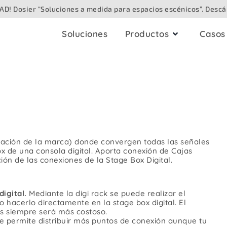
D! Dosier “Soluciones a medida para espacios escénicos”. Descá
Soluciones
Productos
Casos 
bleado
Cajas audiovisual
audio
Para techo
Analógico
Para superficie
Digital / Digital en red
Speaker
eación de la marca) donde convergen todas las señales
Para suelo
x de una consola digital. Aporta conexión de Cajas
ión de las conexiones de la Stage Box Digital.
Vídeo / Cámara
Para mesa
ibra óptica
igital.
Mediante la digi rack se puede realizar el
Para exteriores
o hacerlo directamente en la stage box digital. El
s siempre será más costoso.
Iluminación / DMX
Te permite distribuir más puntos de conexión aunque tu
Para paredes enca