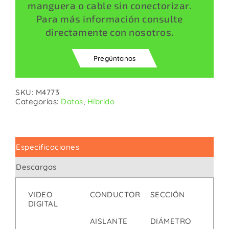
manguera o cable sin conectorizar.
Para más información consulte
directamente con nosotros.
Pregúntanos
SKU:
M4773
Categorías:
Datos
,
Híbrido
Especificaciones
Descargas
VIDEO
CONDUCTOR
SECCIÓN
0
DIGITAL
AISLANTE
DIÁMETRO
2