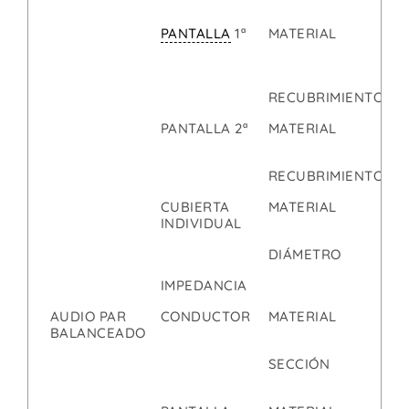
PANTALLA
1ª
MATERIAL
C
A
P
RECUBRIMIENTO
1
PANTALLA 2ª
MATERIAL
T
C
RECUBRIMIENTO
0
CUBIERTA
MATERIAL
P
INDIVIDUAL
DIÁMETRO
4
IMPEDANCIA
7
AUDIO PAR
CONDUCTOR
MATERIAL
C
BALANCEADO
SECCIÓN
0