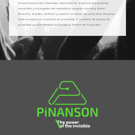
Consentimiento del interesado. Destinatarios: Empresas proveedoras
nacionales y encargados de tratamiento acogidos a privacy shield.
Derechos: Acceder, rectificar y suprimir los datos, así como otros derechos
como se explica en la política de privacidad. El completo de política de
privacidad ya está también en la página: Política de Privacidad.