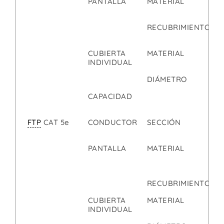
PANTALLA
MATERIAL
E
C
RECUBRIMIENTO
9
1
CUBIERTA
MATERIAL
P
INDIVIDUAL
DIÁMETRO
3
CAPACIDAD
5
p
FTP
CAT 5e
CONDUCTOR
SECCIÓN
0
PANTALLA
MATERIAL
C
A
P
RECUBRIMIENTO
1
CUBIERTA
MATERIAL
P
INDIVIDUAL