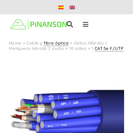
Saltar
al
contenido
Toggle
Navigation
Soluciones
Home
Cable y
fibra óptica
Datos
Híbrido
Manguera híbrida 2 audio + 10 vídeo + 1
CAT.5e
F/UTP
Productos
Casos de éxito
Blog
Nosotros