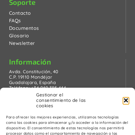
Soporte
Contacto
FAQs
Documentos
Glosario
Newsletter
Información
Avda. Constitución, 40
C.P. 19110 Mondéjar
Guadalajara, España
Teléfono:
+34 949 385 444
Email:
pinanson@pinanson.eu
Gestionar el
consentimiento de las
cookies
Para ofrecer las mejores experiencias, utilizamos tecnologías
como las cookies para almacenar y/o acceder a la información del
Legal
dispositivo. El consentimiento de estas tecnologías nos permitirá
procesar datos como el comportamiento de navegación o las