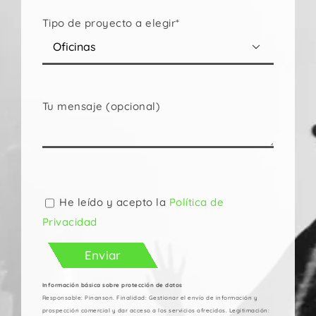
Tipo de proyecto a elegir*

Tu mensaje (opcional)
Por
favor,
deja
He leído y acepto la
Política de
este
Privacidad
campo
vacío.
Información básica sobre protección de datos
Responsable: Pinanson. Finalidad: Gestionar el envío de información y
prospección comercial y dar acceso a los servicios ofrecidos. Legitimación: