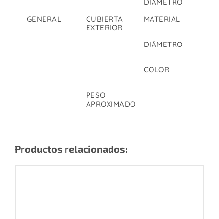
DIÁMETRO
4
GENERAL
CUBIERTA
MATERIAL
P
EXTERIOR
N
DIÁMETRO
2
COLOR
R
5
PESO
6
APROXIMADO
K
Productos relacionados: