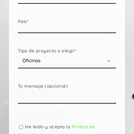
País*
Tipo de proyecto a elegir*

Tu mensaje (opcional)
Por
favor,
deja
He leído y acepto la
Política de
este