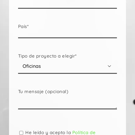
País*
Tipo de proyecto a elegir*

Tu mensaje (opcional)
Por
favor,
deja
He leído y acepto la
Política de