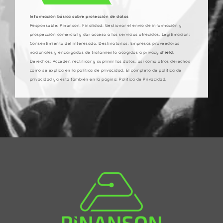
Información básica sobre protección de datos
Responsable: Pinanson. Finalidad: Gestionar el envío de información y
prospección comercial y dar acceso a los servicios ofrecidos. Legitimación:
Consentimiento del interesado. Destinatarios: Empresas proveedoras
nacionales y encargados de tratamiento acogidos a privacy
shield
.
Derechos: Acceder, rectificar y suprimir los datos, así como otros derechos
como se explica en la política de privacidad. El completo de política de
privacidad ya está también en la página: Política de Privacidad.