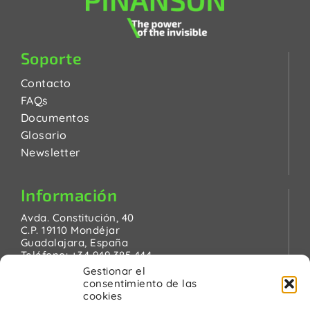
Soporte
Contacto
FAQs
Documentos
Glosario
Newsletter
Información
Avda. Constitución, 40
C.P. 19110 Mondéjar
Guadalajara, España
Teléfono:
+34 949 385 444
Email:
pinanson@pinanson.eu
Gestionar el
consentimiento de las
cookies