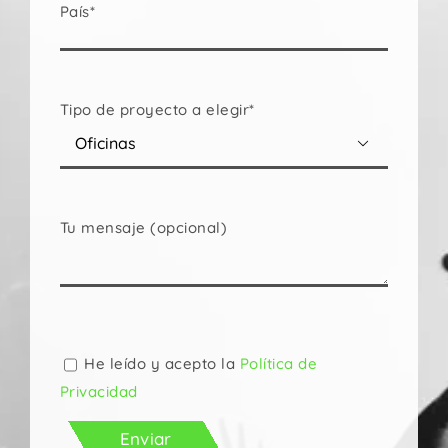
País*
Tipo de proyecto a elegir*

Tu mensaje (opcional)
Por
favor,
deja
He leído y acepto la
Política de
este
Privacidad
campo
vacío.