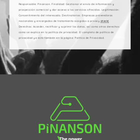
Responsable: Pinanson. Finalidad: Gestionar el envío de información y
prospección comercial y dar acceso a los servicios ofrecidos. Legitimación:
Consentimiento del interesado. Destinatarios: Empresas proveedoras
nacionales y encargados de tratamiento acogidos a privacy
shield
.
Derechos: Acceder, rectificar y suprimir los datos, así como otros derechos
como se explica en la política de privacidad. El completo de política de
privacidad ya está también en la página: Política de Privacidad.