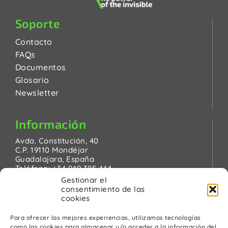
Soporte
Contacto
FAQs
Documentos
Glosario
Newsletter
Información
Avda. Constitución, 40
C.P. 19110 Mondéjar
Guadalajara, España
Teléfono:
+34 949 385 444
Email:
pinanson@pinanson.eu
Gestionar el
consentimiento de las
cookies
Para ofrecer las mejores experiencias, utilizamos tecnologías
como las cookies para almacenar y/o acceder a la información del