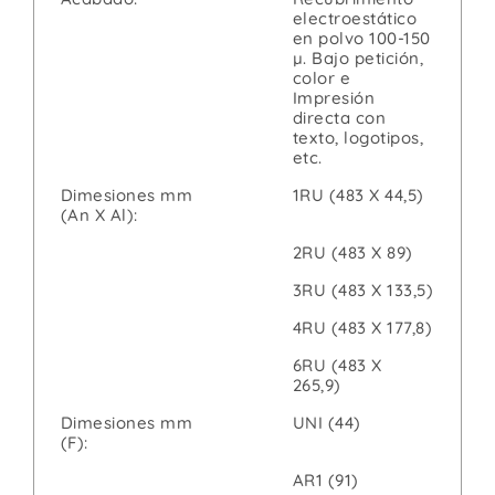
electroestático
en polvo 100-150
µ. Bajo petición,
color e
Impresión
directa con
texto, logotipos,
etc.
Dimesiones mm
1RU (483 X 44,5)
(An X Al):
2RU (483 X 89)
3RU (483 X 133,5)
4RU (483 X 177,8)
6RU (483 X
265,9)
Dimesiones mm
UNI (44)
(F):
AR1 (91)