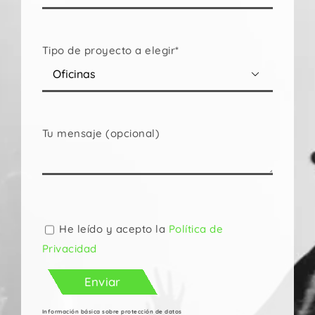
Tipo de proyecto a elegir*

Tu mensaje (opcional)
Por
favor,
deja
He leído y acepto la
Política de
este
Privacidad
campo
vacío.
Información básica sobre protección de datos