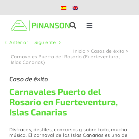
Saltar
al
contenido
Toggle
Navigation
Anterior
Siguiente
Soluciones
Inicio
>
Casos de éxito
>
Carnavales Puerto del Rosario (Fuerteventura,
Islas Canarias)
Productos
Caso de éxito
Casos de éxito
Carnavales Puerto del
Rosario en Fuerteventura,
Blog
Islas Canarias
Nosotros
Disfraces, desfiles, concursos y sobre todo, mucha
música. El carnaval de las Islas Canarias es uno de