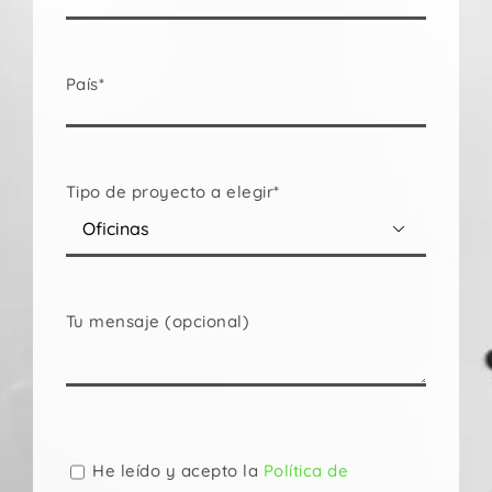
País*
Tipo de proyecto a elegir*

Tu mensaje (opcional)
Por
favor,
deja
He leído y acepto la
Política de
este