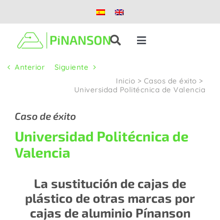
Saltar
al
contenido
Toggle
Navigation
Anterior
Siguiente
Soluciones
Inicio
>
Casos de éxito
>
Universidad Politécnica de Valencia
Productos
Caso de éxito
Universidad Politécnica de
Casos de éxito
Valencia
Blog
La sustitución de cajas de
plástico de otras marcas por
Nosotros
cajas de aluminio Pínanson