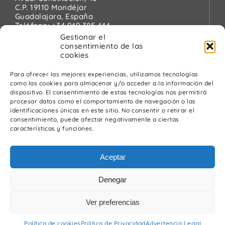
C.P. 19110 Mondéjar
Guadalajara, España
Teléfono:
+34 949 385 444
Email:
pinanson@pinanson.eu
Gestionar el
consentimiento de las
cookies
Para ofrecer las mejores experiencias, utilizamos tecnologías
como las cookies para almacenar y/o acceder a la información del
Legal
dispositivo. El consentimiento de estas tecnologías nos permitirá
procesar datos como el comportamiento de navegación o las
Política de Privacidad
identificaciones únicas en este sitio. No consentir o retirar el
Advertencia Legal
consentimiento, puede afectar negativamente a ciertas
Política de cookies
características y funciones.
Política de calidad y medio ambiente
Aceptar
Denegar
Ver preferencias
© Pínanson 2026
Política de cookies
Política de Privacidad
Advertencia Legal