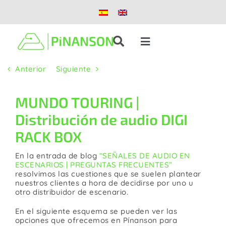
Saltar
al
contenido
Toggle
Navigation
Anterior
Siguiente
Soluciones
MUNDO TOURING |
Productos
Distribución de audio DIGI
RACK BOX
Casos de éxito
En la entrada de blog
“SEÑALES DE AUDIO EN
ESCENARIOS | PREGUNTAS FRECUENTES”
Blog
resolvimos las cuestiones que se suelen plantear
nuestros clientes a hora de decidirse por uno u
otro distribuidor de escenario.
Nosotros
En el siguiente esquema se pueden ver las
opciones que ofrecemos en Pínanson para