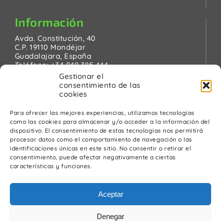
Información
Avda. Constitución, 40
C.P. 19110 Mondéjar
Guadalajara, España
Teléfono:
+34 949 385 444
Email:
pinanson@pinanson.eu
Gestionar el
consentimiento de las
cookies
Para ofrecer las mejores experiencias, utilizamos tecnologías
como las cookies para almacenar y/o acceder a la información del
Legal
dispositivo. El consentimiento de estas tecnologías nos permitirá
procesar datos como el comportamiento de navegación o las
Política de Privacidad
identificaciones únicas en este sitio. No consentir o retirar el
Advertencia Legal
consentimiento, puede afectar negativamente a ciertas
Política de cookies
características y funciones.
Política de calidad y medio ambiente
Aceptar
Denegar