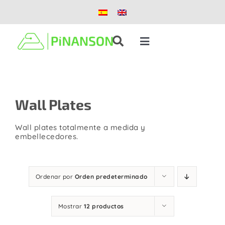
Saltar
al
contenido
Toggle
Navigation
Soluciones
Wall Plates
Productos
Wall plates totalmente a medida y
Casos de éxito
embellecedores.
Blog
Ordenar por
Orden predeterminado
Nosotros
Mostrar
12 productos