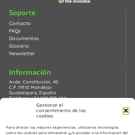
Soporte
Contacto
FAQs
Documentos
Glosario
Newsletter
Información
Avda. Constitución, 40
C.P. 19110 Mondéjar
Guadalajara, España
Teléfono:
+34 949 385 444
Email:
pinanson@pinanson.eu
Gestionar el
consentimiento de las
cookies
Para ofrecer las mejores experiencias, utilizamos tecnologías
como las cookies para almacenar y/o acceder a la información del