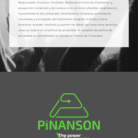
Responsable: Pinanson. Finalidad: Gestionar el envío de información y
prospección comercial y dar acceso a los servicios ofrecidos. Legitimación:
Consentimiento del interesado. Destinatarios: Empresas proveedoras
nacionales y encargados de tratamiento acogidos a privacy shield.
Derechos: Acceder, rectificar y suprimir los datos, así como otros derechos
como se explica en la política de privacidad. El completo de política de
privacidad ya está también en la página: Política de Privacidad.