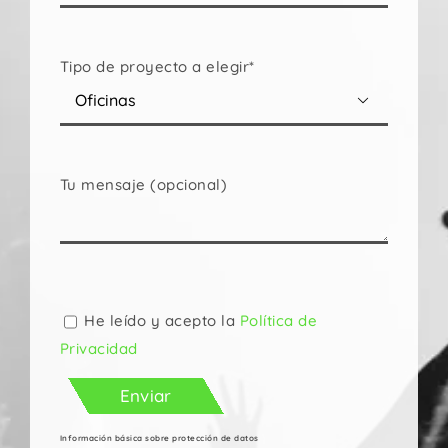
Tipo de proyecto a elegir*

Tu mensaje (opcional)
Por
favor,
deja
He leído y acepto la
Política de
este
Privacidad
campo
vacío.
Información básica sobre protección de datos