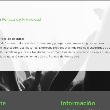
a
Política de Privacidad
otección de datos
ad: Gestionar el envío de información y prospección comercial y dar acceso a los
del interesado. Destinatarios: Empresas proveedoras nacionales y encargados d
er, rectificar y suprimir los datos, así como otros derechos como se explica en la
idad ya está también en la página: Política de Privacidad.
Información
te