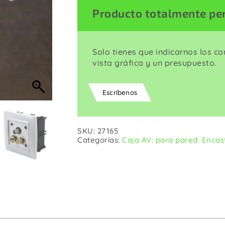
Corriente
Producto totalmente pe
Wall Plates
Solo tienes que indicarnos los c
vista gráfica y un presupuesto.
Escríbenos
SKU:
27165
Categorías:
Caja AV: para pared. Encas