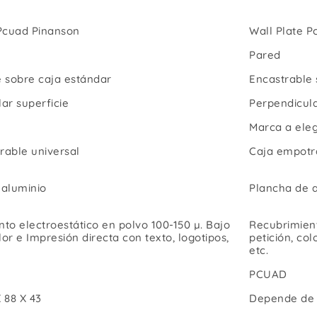
 Pcuad Pinanson
Wall Plate P
Pared
 sobre caja estándar
Encastrable 
ar superficie
Perpendicula
Marca a eleg
rable universal
Caja empotra
 aluminio
Plancha de 
to electroestático en polvo 100-150 µ. Bajo
Recubrimient
lor e Impresión directa con texto, logotipos,
petición, col
etc.
PCUAD
 88 X 43
Depende de 