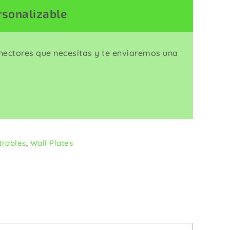
Enrolladores
rsonalizable
onectores que necesitas y te enviaremos una
trables
,
Wall Plates