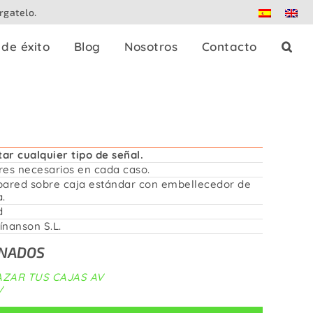
rgatelo.
de éxito
Blog
Nosotros
Contacto
es
Splitters de prensa
Dante
ar cualquier tipo de señal.
res necesarios en cada caso.
pared sobre caja estándar con embellecedor de
Patch panels
.
d
ínanson S.L.
Controladores
ONADOS
ZAR TUS CAJAS AV
Adaptadores
V
strables