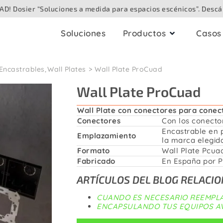
D! Dosier “Soluciones a medida para espacios escénicos”. Descá
Soluciones
Productos
Casos 
Encastrables
Wall Plates
Wall Plate ProCuad
bleado
Cajas audiovisual
Wall Plate ProCuad
audio
Para techo
Analógico
Wall Plate con conectores para conect
Para superficie
Conectores
Con los conecto
Digital / Digital en red
Encastrable en 
Speaker
Emplazamiento
la marca elegida
Para suelo
Formato
Wall Plate Pcua
Vídeo / Cámara
Fabricado
En España por P
Para mesa
ARTÍCULOS DEL BLOG RELACI
ibra óptica
Para exteriores
CUANDO ES NECESARIO REEMPLA
ENCAPSULANDO TUS EQUIPOS A
Iluminación / DMX
Para paredes enca