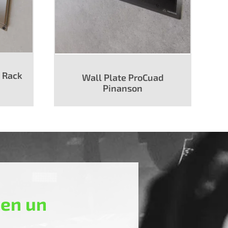
l Rack
Wall Plate ProCuad
Pinanson
 en un