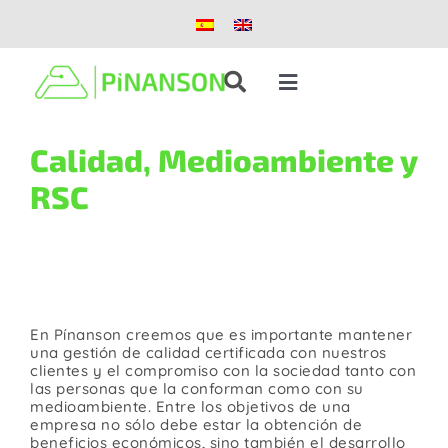
Saltar
al
contenido
Toggle
Navigation
Soluciones
Calidad, Medioambiente y
RSC
Productos
COMPROMISO CON CLIENTES,
Casos de éxito
SOCIEDAD Y MEDIOAMBIENTE
En Pínanson creemos que es importante mantener
Blog
una gestión de calidad certificada con nuestros
clientes y el compromiso con la sociedad tanto con
las personas que la conforman como con su
Nosotros
medioambiente. Entre los objetivos de una
empresa no sólo debe estar la obtención de
beneficios económicos, sino también el desarrollo