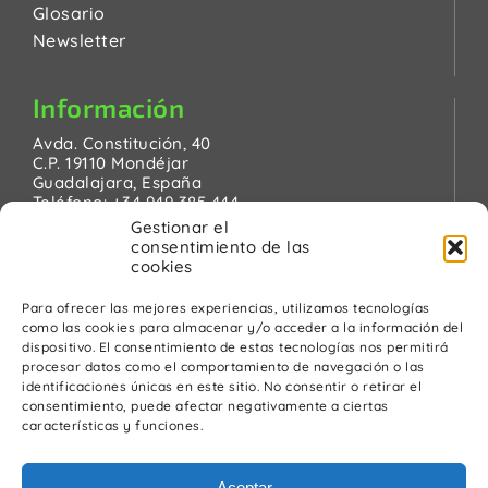
Glosario
Newsletter
Información
Avda. Constitución, 40
C.P. 19110 Mondéjar
Guadalajara, España
Teléfono:
+34 949 385 444
Email:
pinanson@pinanson.eu
Gestionar el
consentimiento de las
cookies
Para ofrecer las mejores experiencias, utilizamos tecnologías
como las cookies para almacenar y/o acceder a la información del
Legal
dispositivo. El consentimiento de estas tecnologías nos permitirá
procesar datos como el comportamiento de navegación o las
Política de Privacidad
identificaciones únicas en este sitio. No consentir o retirar el
Advertencia Legal
consentimiento, puede afectar negativamente a ciertas
Política de cookies
características y funciones.
Política de calidad y medio ambiente
Aceptar