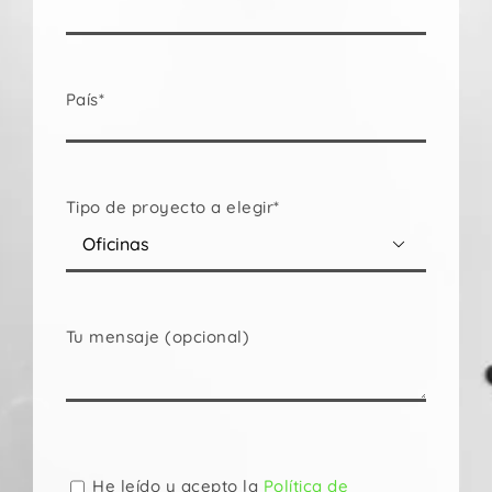
País*
Tipo de proyecto a elegir*

Tu mensaje (opcional)
Por
favor,
deja
He leído y acepto la
Política de