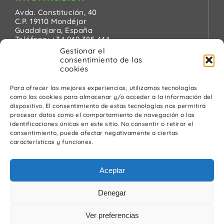
Avda. Constitución, 40
C.P. 19110 Mondéjar
Guadalajara, España
Teléfono:
+34 949 385 444
Email:
pinanson@pinanson.eu
Gestionar el
consentimiento de las
cookies
Para ofrecer las mejores experiencias, utilizamos tecnologías
como las cookies para almacenar y/o acceder a la información del
Legal
dispositivo. El consentimiento de estas tecnologías nos permitirá
procesar datos como el comportamiento de navegación o las
Política de Privacidad
identificaciones únicas en este sitio. No consentir o retirar el
Advertencia Legal
consentimiento, puede afectar negativamente a ciertas
Política de cookies
características y funciones.
Política de calidad y medio ambiente
Aceptar
Denegar
Ver preferencias