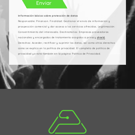
Información básica sobre protección de datos
Responsable: Pinanson. Finalidad: Gestionar el envío de información y
prospección comercial y dar acceso a los servicios ofrecidos. Legitimación:
Consentimiento del interesado. Destinatarios: Empresas proveedoras
nacionales y encargados de tratamiento acogidos a privacy
shield
.
Derechos: Acceder, rectificar y suprimir los datos, así como otros derechos
como se explica en la política de privacidad. El completo de política de
privacidad ya está también en la página: Política de Privacidad.