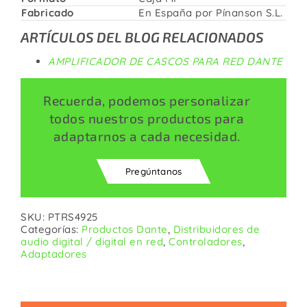
Fabricado
En España por Pínanson S.L.
ARTÍCULOS DEL BLOG RELACIONADOS
AMPLIFICADOR DE CASCOS PARA RED DANTE
Recuerda, podemos personalizar
todos nuestros productos para
adaptarnos a cada necesidad.
Pregúntanos
SKU:
PTRS4925
Categorías:
Productos Dante
,
Distribuidores de
audio digital / digital en red
,
Controladores
,
Adaptadores