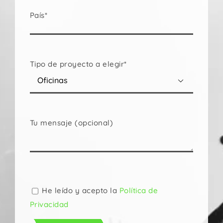
País*
Tipo de proyecto a elegir*

Tu mensaje (opcional)
Por
favor,
deja
He leído y acepto la
Política de
este
Privacidad
campo
vacío.