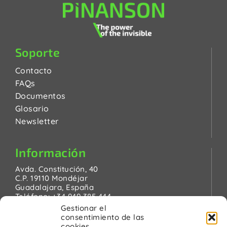
Soporte
Contacto
FAQs
Documentos
Glosario
Newsletter
Información
Avda. Constitución, 40
C.P. 19110 Mondéjar
Guadalajara, España
Teléfono:
+34 949 385 444
Email:
pinanson@pinanson.eu
Gestionar el
consentimiento de las
cookies