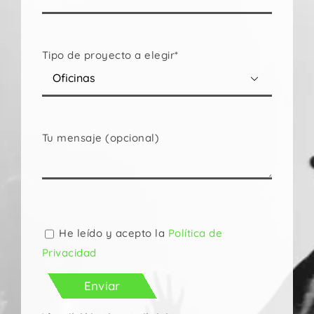
Tipo de proyecto a elegir*

Tu mensaje (opcional)
Por
favor,
deja
He leído y acepto la
Política de
este
Privacidad
campo
vacío.