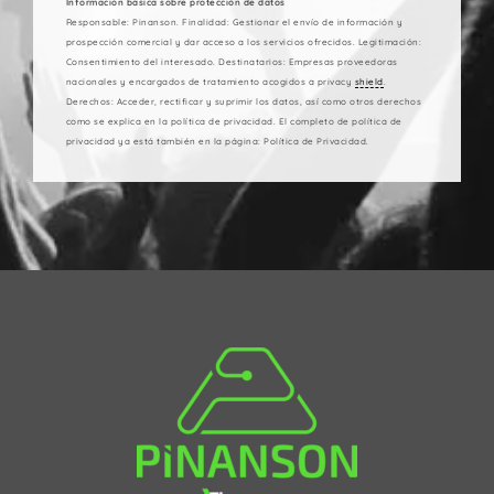
Información básica sobre protección de datos
Responsable: Pinanson. Finalidad: Gestionar el envío de información y
prospección comercial y dar acceso a los servicios ofrecidos. Legitimación:
Consentimiento del interesado. Destinatarios: Empresas proveedoras
nacionales y encargados de tratamiento acogidos a privacy
shield
.
Derechos: Acceder, rectificar y suprimir los datos, así como otros derechos
como se explica en la política de privacidad. El completo de política de
privacidad ya está también en la página: Política de Privacidad.