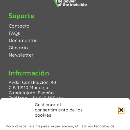
Soporte
Contacto
FAQs
Documentos
Glosario
Newsletter
Información
Avda. Constitución, 40
C.P. 19110 Mondéjar
Guadalajara, España
Teléfono:
+34 949 385 444
Email:
pinanson@pinanson.eu
Gestionar el
consentimiento de las
cookies
Para ofrecer las mejores experiencias, utilizamos tecnologías