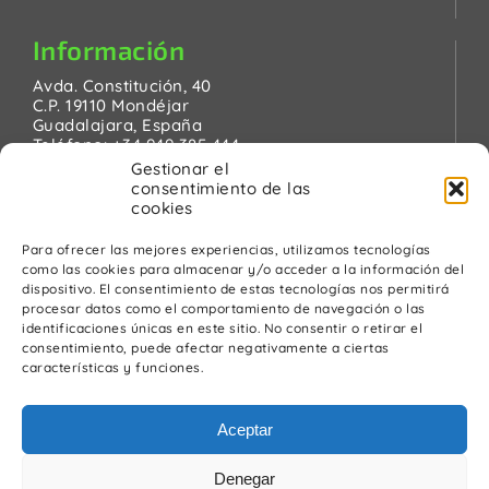
Información
Avda. Constitución, 40
C.P. 19110 Mondéjar
Guadalajara, España
Teléfono:
+34 949 385 444
Email:
pinanson@pinanson.eu
Gestionar el
consentimiento de las
cookies
Para ofrecer las mejores experiencias, utilizamos tecnologías
como las cookies para almacenar y/o acceder a la información del
Legal
dispositivo. El consentimiento de estas tecnologías nos permitirá
procesar datos como el comportamiento de navegación o las
Política de Privacidad
identificaciones únicas en este sitio. No consentir o retirar el
Advertencia Legal
consentimiento, puede afectar negativamente a ciertas
Política de cookies
características y funciones.
Política de calidad y medio ambiente
Aceptar
Denegar