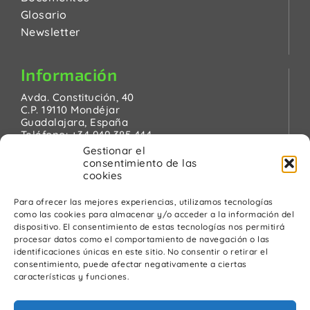
Glosario
Newsletter
Información
Avda. Constitución, 40
C.P. 19110 Mondéjar
Guadalajara, España
Teléfono:
+34 949 385 444
Email:
pinanson@pinanson.eu
Gestionar el
consentimiento de las
cookies
Para ofrecer las mejores experiencias, utilizamos tecnologías
como las cookies para almacenar y/o acceder a la información del
Legal
dispositivo. El consentimiento de estas tecnologías nos permitirá
procesar datos como el comportamiento de navegación o las
Política de Privacidad
identificaciones únicas en este sitio. No consentir o retirar el
Advertencia Legal
consentimiento, puede afectar negativamente a ciertas
Política de cookies
características y funciones.
Política de calidad y medio ambiente