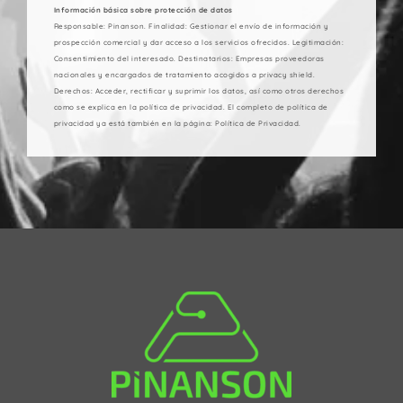
Información básica sobre protección de datos
Responsable: Pinanson. Finalidad: Gestionar el envío de información y
prospección comercial y dar acceso a los servicios ofrecidos. Legitimación:
Consentimiento del interesado. Destinatarios: Empresas proveedoras
nacionales y encargados de tratamiento acogidos a privacy shield.
Derechos: Acceder, rectificar y suprimir los datos, así como otros derechos
como se explica en la política de privacidad. El completo de política de
privacidad ya está también en la página: Política de Privacidad.