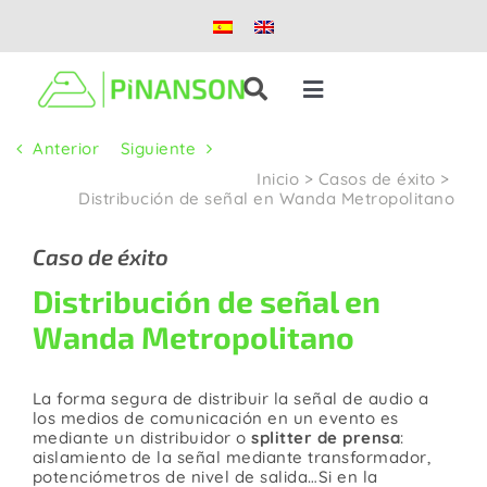
Saltar
al
contenido
Toggle
Navigation
Anterior
Siguiente
Soluciones
Inicio
>
Casos de éxito
>
Distribución de señal en Wanda Metropolitano
Productos
Caso de éxito
Distribución de señal en
Casos de éxito
Wanda Metropolitano
Blog
La forma segura de distribuir la señal de audio a
los medios de comunicación en un evento es
Nosotros
mediante un distribuidor o
splitter de prensa
:
aislamiento de la señal mediante transformador,
potenciómetros de nivel de salida…Si en la