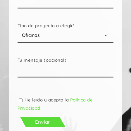
Tipo de proyecto a elegir*

Tu mensaje (opcional)
Por
favor,
deja
He leído y acepto la
Política de
este
Privacidad
campo
vacío.