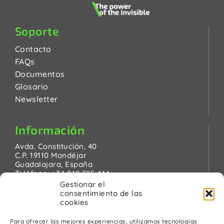
Soporte
Contacto
FAQs
Documentos
Glosario
Newsletter
Información
Avda. Constitución, 40
C.P. 19110 Mondéjar
Guadalajara, España
Teléfono:
+34 949 385 444
Email:
pinanson@pinanson.eu
Gestionar el
consentimiento de las
cookies
Para ofrecer las mejores experiencias, utilizamos tecnologías