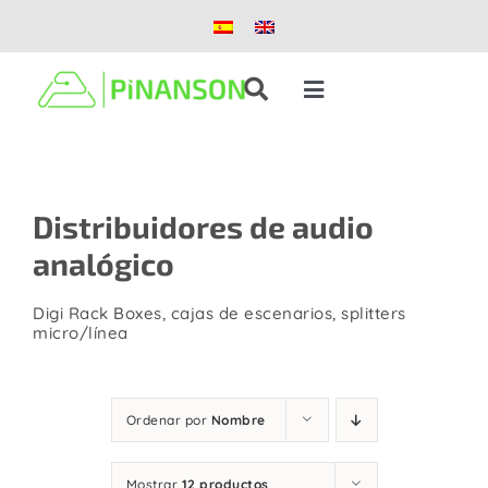
Saltar
al
contenido
Toggle
Navigation
Soluciones
Distribuidores de audio
Productos
analógico
Casos de éxito
Digi Rack Boxes, cajas de escenarios, splitters
micro/línea
Blog
Ordenar por
Nombre
Nosotros
Mostrar
12 productos