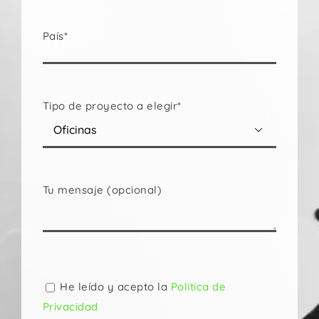
País*
Tipo de proyecto a elegir*

Tu mensaje (opcional)
Por
favor,
deja
He leído y acepto la
Política de
este
Privacidad
campo