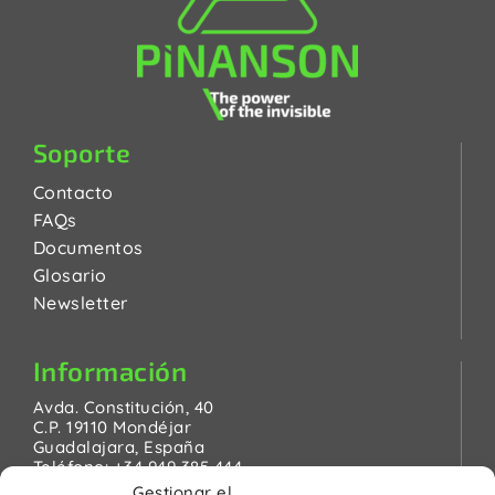
Soporte
Contacto
FAQs
Documentos
Glosario
Newsletter
Información
Avda. Constitución, 40
C.P. 19110 Mondéjar
Guadalajara, España
Teléfono:
+34 949 385 444
Email:
pinanson@pinanson.eu
Gestionar el