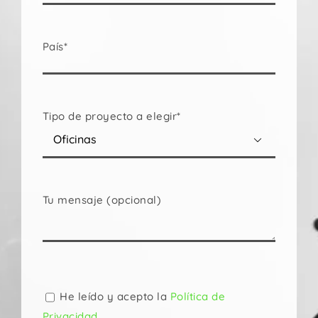
País*
Tipo de proyecto a elegir*

Tu mensaje (opcional)
Por
favor,
deja
He leído y acepto la
Política de
este
Privacidad