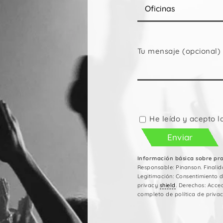
Tu mensaje (opcional)
Por
favor,
deja
He leído y acepto l
este
campo
vacío.
Información básica sobre pr
Responsable: Pinanson. Finalid
Legitimación: Consentimiento 
privacy
shield
. Derechos: Acced
completo de política de privac