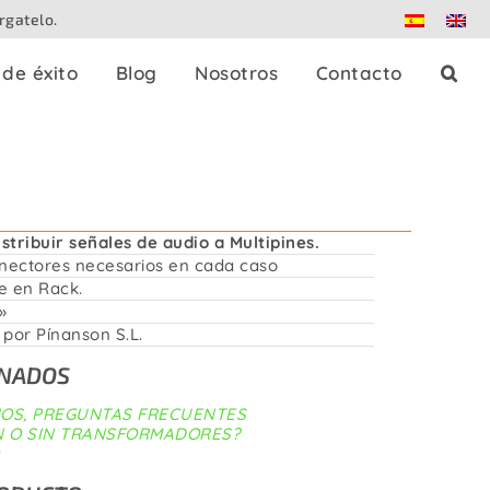
rgatelo.
de éxito
Blog
Nosotros
Contacto
R
es
Splitters de prensa
Dante
tribuir señales de audio a Multipines.
nectores necesarios en cada caso
le en Rack.
Patch panels
»
por Pínanson S.L.
Controladores
ONADOS
IOS, PREGUNTAS FRECUENTES
ON O SIN TRANSFORMADORES?
Adaptadores
strables