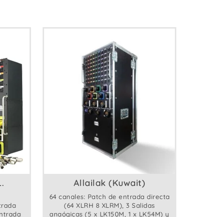
.
Allailak (Kuwait)
64 canales: Patch de entrada directa
trada
(64 XLRH 8 XLRM), 3 Salidas
Entrada
anaógicas (5 x LK150M, 1 x LK54M) y