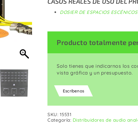
CASOS REALES DE USO DEL P
Corriente
Wall Plates
DOSIER DE ESPACIOS ESCÉNICOS
Producto totalmente pe
Solo tienes que indicarnos los c
vista gráfica y un presupuesto.
Escríbenos
SKU:
15531
Categoría:
Distribuidores de audio ana