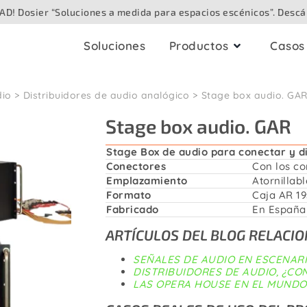
D! Dosier “Soluciones a medida para espacios escénicos”. Descá
Soluciones
Productos
Casos 
dio
Distribuidores de audio analógico
Stage box audio. GA
bleado
Cajas audiovisual
Stage box audio. GAR
audio
Para techo
Analógico
Stage Box de audio para conectar y dis
Para superficie
Conectores
Con los co
Digital / Digital en red
Emplazamiento
Atornillab
Speaker
Formato
Caja AR 19
Para suelo
Fabricado
En España 
Vídeo / Cámara
Para mesa
ARTÍCULOS DEL BLOG RELACI
ibra óptica
SEÑALES DE AUDIO EN ESCENAR
Para exteriores
DISTRIBUIDORES DE AUDIO, ¿C
LAS OPERA HOUSE EN EL MUNDO
Iluminación / DMX
Para paredes enca