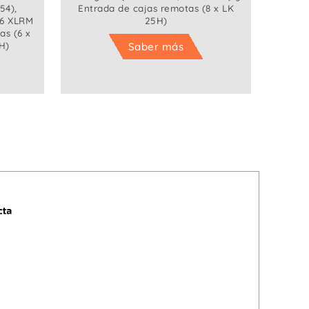
54),
Entrada de cajas remotas (8 x LK
56 XLRM
25H)
as (6 x
H)
Saber más