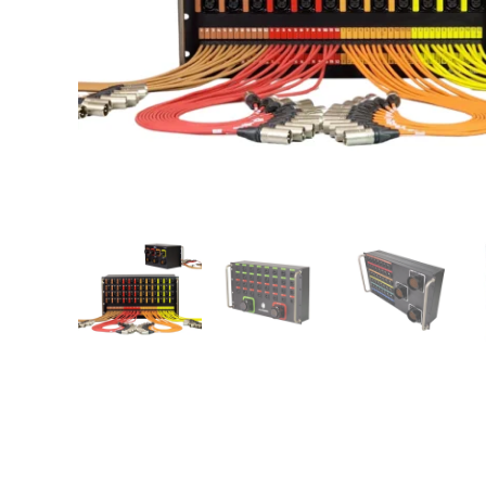
De Iluminación / DMX
De 
De Corriente