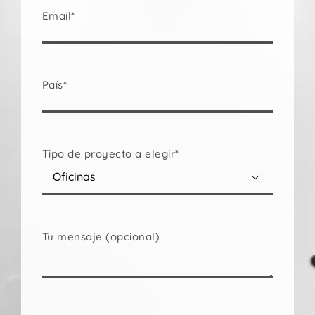
Email*
País*
Tipo de proyecto a elegir*

Tu mensaje (opcional)
Por