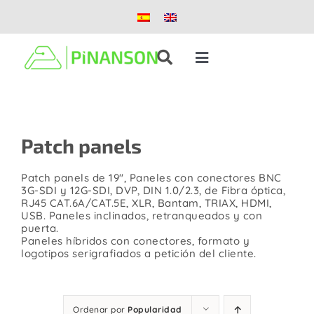
Saltar
al
contenido
Toggle
Navigation
Soluciones
Patch panels
Productos
Patch panels de 19″, Paneles con conectores BNC
Casos de éxito
3G-SDI y 12G-SDI, DVP, DIN 1.0/2.3, de Fibra óptica,
RJ45 CAT.6A/CAT.5E, XLR, Bantam, TRIAX, HDMI,
USB. Paneles inclinados, retranqueados y con
puerta.
Blog
Paneles híbridos con conectores, formato y
logotipos serigrafiados a petición del cliente.
Nosotros
Ordenar por
Popularidad