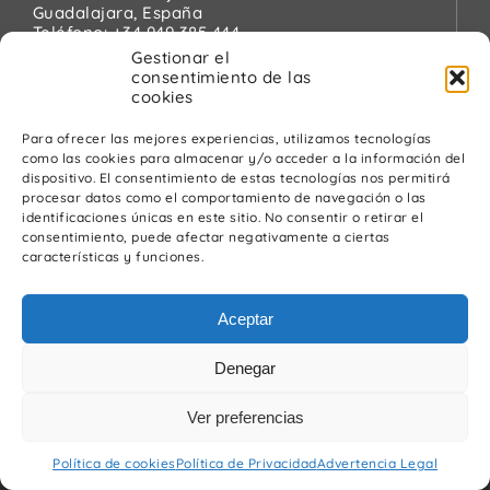
Guadalajara, España
Teléfono:
+34 949 385 444
Email:
pinanson@pinanson.eu
Gestionar el
consentimiento de las
cookies
Para ofrecer las mejores experiencias, utilizamos tecnologías
como las cookies para almacenar y/o acceder a la información del
Legal
dispositivo. El consentimiento de estas tecnologías nos permitirá
procesar datos como el comportamiento de navegación o las
Política de Privacidad
identificaciones únicas en este sitio. No consentir o retirar el
Advertencia Legal
consentimiento, puede afectar negativamente a ciertas
Política de cookies
características y funciones.
Política de calidad y medio ambiente
Aceptar
Denegar
Ver preferencias
© Pínanson 2026
Política de cookies
Política de Privacidad
Advertencia Legal