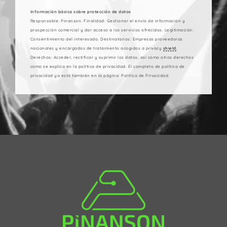
Información básica sobre protección de datos
Responsable: Pinanson. Finalidad: Gestionar el envío de información y
prospección comercial y dar acceso a los servicios ofrecidos. Legitimación:
Consentimiento del interesado. Destinatarios: Empresas proveedoras
nacionales y encargados de tratamiento acogidos a privacy
shield
.
Derechos: Acceder, rectificar y suprimir los datos, así como otros derechos
como se explica en la política de privacidad. El completo de política de
privacidad ya está también en la página: Política de Privacidad.