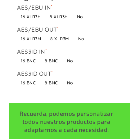
AES/EBU IN
16 XLR3H
8 XLR3H
No
AES/EBU OUT
16 XLR3M
8 XLR3M
No
AES3ID IN
16 BNC
8 BNC
No
AES3ID OUT
16 BNC
8 BNC
No
Recuerda, podemos personalizar
todos nuestros productos para
adaptarnos a cada necesidad.