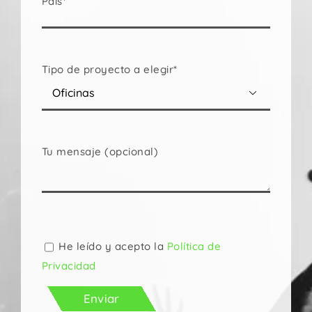
País*
Tipo de proyecto a elegir*

Tu mensaje (opcional)
Por
favor,
deja
He leído y acepto la
Política de
este
Privacidad
campo
vacío.