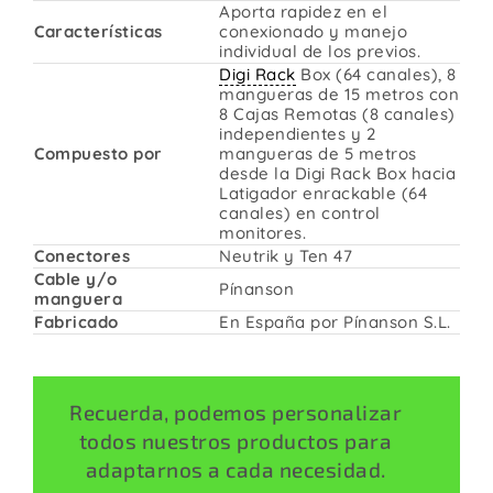
Aporta rapidez en el
Características
conexionado y manejo
individual de los previos.
Digi Rack
Box (64 canales), 8
mangueras de 15 metros con
8 Cajas Remotas (8 canales)
independientes y 2
Compuesto por
mangueras de 5 metros
desde la Digi Rack Box hacia
Latigador enrackable (64
canales) en control
monitores.
Conectores
Neutrik y Ten 47
Cable y/o
Pínanson
manguera
Fabricado
En España por Pínanson S.L.
Recuerda, podemos personalizar
todos nuestros productos para
adaptarnos a cada necesidad.