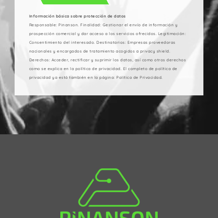
Información básica sobre protección de datos
Responsable: Pinanson. Finalidad: Gestionar el envío de información y
prospección comercial y dar acceso a los servicios ofrecidos. Legitimación:
Consentimiento del interesado. Destinatarios: Empresas proveedoras
nacionales y encargados de tratamiento acogidos a privacy shield.
Derechos: Acceder, rectificar y suprimir los datos, así como otros derechos
como se explica en la política de privacidad. El completo de política de
privacidad ya está también en la página: Política de Privacidad.