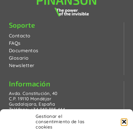
Soporte
Contacto
FAQs
Documentos
Glosario
Newsletter
Información
Avda. Constitución, 40
C.P. 19110 Mondéjar
Guadalajara, España
Teléfono:
+34 949 385 444
Email:
pinanson@pinanson.eu
Gestionar el
consentimiento de las
cookies