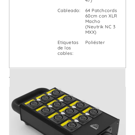
47)
Cableado:
64 Patchcords
60cm con XLR
Macho
(Neutrik NC 3
MXX)
Etiquetas
Poliéster
de los
cables:
También te recomendamos: