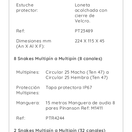
Estuche
Loneta
protector:
acolchada con
cierre de
Velcro.
Ref:
PT23489
Dimesiones mm
224 X 115 X 45
(An X Al X F):
8 Snakes Multipín a Multipín (8 canales)
Multipínes:
Circular 25 Macho (Ten 47) a
Circular 25 Hembra (Ten 47)
Protección
Tapa protectora IP67
Multipines:
Manguera:
15 metros Manguera de audio 8
pares Pínanson Ref: M1411
Ref:
PTR4244
2 Snakes Multipín a Multipín (32 canales)