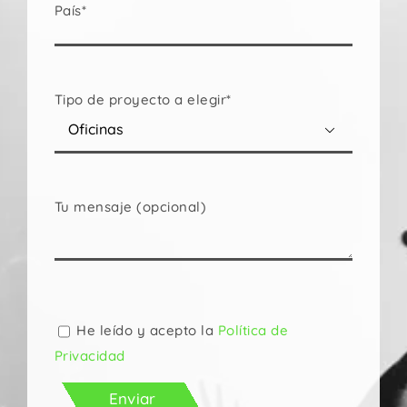
País*
Tipo de proyecto a elegir*

Tu mensaje (opcional)
Por
favor,
deja
He leído y acepto la
Política de
este
Privacidad
campo
vacío.