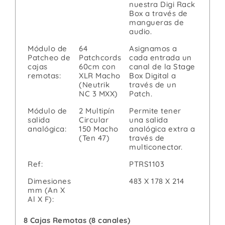
nuestra Digi Rack
Box a través de
mangueras de
audio.
Módulo de
64
Asignamos a
Patcheo de
Patchcords
cada entrada un
cajas
60cm con
canal de la Stage
remotas:
XLR Macho
Box Digital a
(Neutrik
través de un
NC 3 MXX)
Patch.
Módulo de
2 Multipín
Permite tener
salida
Circular
una salida
analógica:
150 Macho
analógica extra a
(Ten 47)
través de
multiconector.
Ref:
PTRS1103
Dimesiones
483 X 178 X 214
mm (An X
Al X F):
8 Cajas Remotas (8 canales)