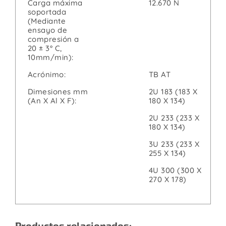
Carga máxima
12.670 N
soportada
(Mediante
ensayo de
compresión a
20 ± 3° C,
10mm/min):
Acrónimo:
TB AT
Dimesiones mm
2U 183 (183 X
(An X Al X F):
180 X 134)
2U 233 (233 X
180 X 134)
3U 233 (233 X
255 X 134)
4U 300 (300 X
270 X 178)
Productos relacionados: