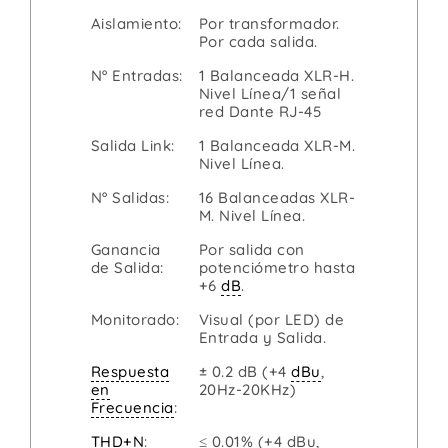
Aislamiento:
Por transformador.
Por cada salida.
Nº Entradas:
1 Balanceada XLR-H.
Nivel Línea/1 señal
red Dante RJ-45
Salida Link:
1 Balanceada XLR-M.
Nivel Línea.
Nº Salidas:
16 Balanceadas XLR-
M. Nivel Línea.
Ganancia
Por salida con
de Salida:
potenciómetro hasta
+6
dB
.
Monitorado:
Visual (por LED) de
Entrada y Salida.
Respuesta
± 0.2 dB (+4
dBu
,
en
20Hz-20KHz)
Frecuencia
:
THD+N
:
≤ 0.01% (+4 dBu,