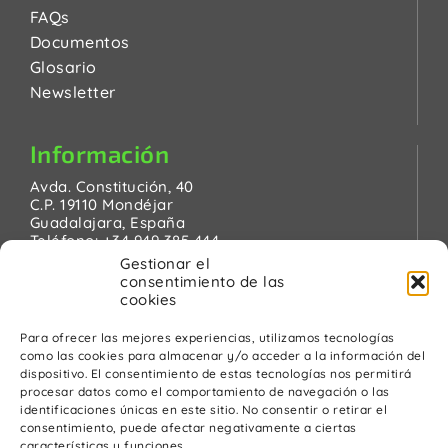
FAQs
Documentos
Glosario
Newsletter
Información
Avda. Constitución, 40
C.P. 19110 Mondéjar
Guadalajara, España
Teléfono:
+34 949 385 444
Email:
pinanson@pinanson.eu
Gestionar el
consentimiento de las
cookies
Para ofrecer las mejores experiencias, utilizamos tecnologías
como las cookies para almacenar y/o acceder a la información del
Legal
dispositivo. El consentimiento de estas tecnologías nos permitirá
procesar datos como el comportamiento de navegación o las
Política de Privacidad
identificaciones únicas en este sitio. No consentir o retirar el
Advertencia Legal
consentimiento, puede afectar negativamente a ciertas
Política de cookies
características y funciones.