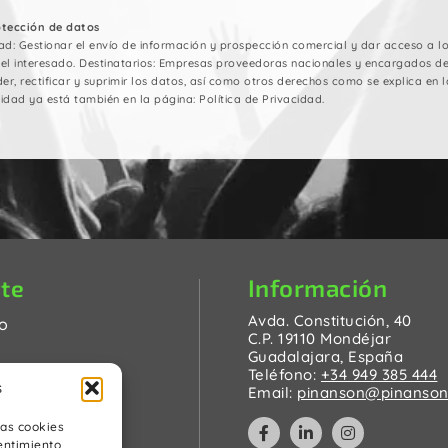
otección de datos
ad: Gestionar el envío de información y prospección comercial y dar acceso a los
del interesado. Destinatarios: Empresas proveedoras nacionales y encargados d
er, rectificar y suprimir los datos, así como otros derechos como se explica en la
idad ya está también en la página: Política de Privacidad.
Información
te
Avda. Constitución, 40
o
C.P. 19110 Mondéjar
Guadalajara, España
ntos
Teléfono:
+34 949 385 444
s
Email:
pinanson@pinanson
o
ter
las cookies
entimiento