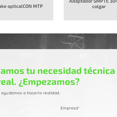
Adaptador SMPTE 304
ake opticalCON MTP
colgar
amos tu necesidad técnica
real. ¿Empezamos?
e ayudamos a hacerlo realidad.
Empresa*