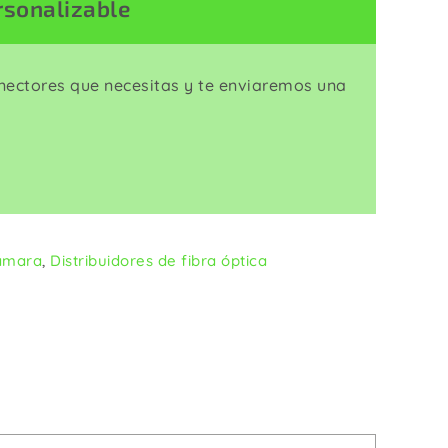
rsonalizable
Enrolladores
onectores que necesitas y te enviaremos una
cámara
,
Distribuidores de fibra óptica