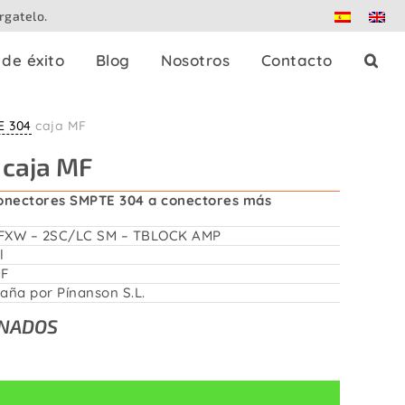
rgatelo.
de éxito
Blog
Nosotros
Contacto
E 304
caja MF
es
Splitters de prensa
caja MF
Dante
onectores SMPTE 304 a conectores más
FXW – 2SC/LC SM – TBLOCK AMP
Patch panels
l
MF
aña por Pínanson S.L.
Controladores
ONADOS
Adaptadores
strables