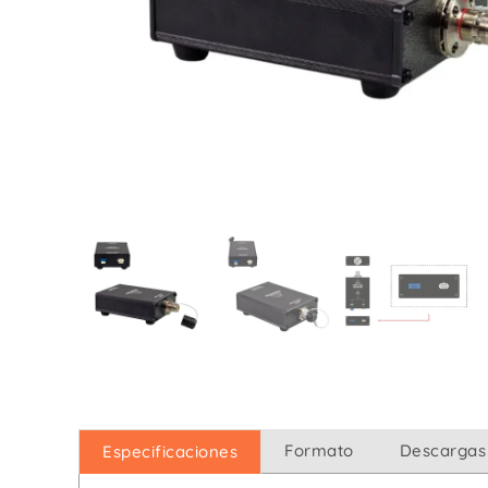
De Iluminación / DMX
De 
De Corriente
Formato
Descargas
Especificaciones