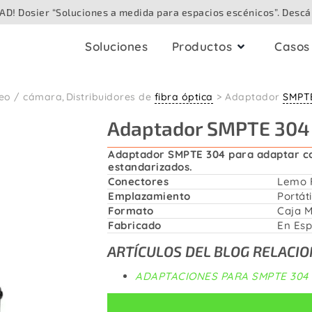
D! Dosier “Soluciones a medida para espacios escénicos”. Descá
Soluciones
Productos
Casos 
deo / cámara
Distribuidores de
fibra óptica
Adaptador
SMPT
bleado
Cajas audiovisual
Adaptador SMPTE 304 
audio
Para techo
Analógico
Adaptador SMPTE 304 para adaptar c
Para superficie
estandarizados.
Digital / Digital en red
Conectores
Lemo 
Speaker
Emplazamiento
Portáti
Para suelo
Formato
Caja 
Vídeo / Cámara
Fabricado
En Esp
Para mesa
ARTÍCULOS DEL BLOG RELACI
ibra óptica
Para exteriores
ADAPTACIONES PARA SMPTE 304
Iluminación / DMX
Para paredes enca