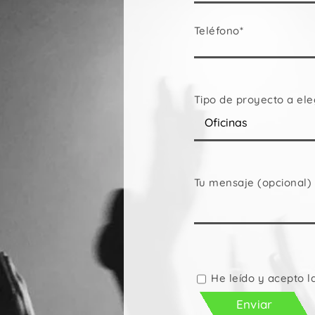
Teléfono*
Tipo de proyecto a ele
Tu mensaje (opcional)
Por
favor,
deja
He leído y acepto l
este
campo