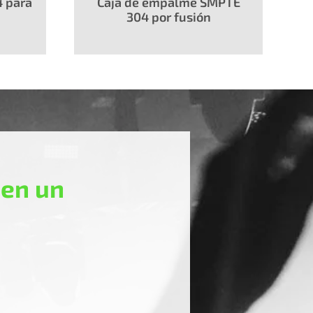
 para
Caja de empalme SMPTE
304 por fusión
 en un